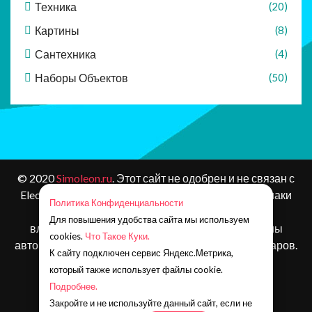
Техника
(20)
Картины
(8)
Сантехника
(4)
Наборы Объектов
(50)
© 2020
Simoleon.ru
. Этот сайт не одобрен и не связан с
Electronic Arts или ее лицензиарами. Товарные знаки
Политика Конфиденциальности
являются собственностью соответствующих
Для повышения удобства сайта мы используем
владельцев. Контент и материалы игр защищены
cookies.
Что Такое Куки.
авторским правом Electronic Arts Inc. и ее лицензиаров.
К сайту подключен сервис Яндекс.Метрика,
Все права защищены.
который также использует файлы cookie.
Наша почта:
simoleonru@yandex.ru
Подробнее.
Телеграм:
https://t.me/simoleon_ru
Закройте и не используйте данный сайт, если не
Группа ВК:
https://vk.com/simoleonru