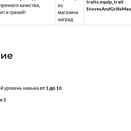
traits.equip_trait
речного качества,
из
StovesAndGrillsMas
т и грилей!
магазина
наград
ние
й уровень навыка
от 1 до 10
.
m 5