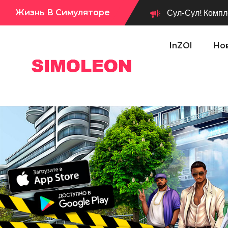
Жизнь В Симуляторе
Сул-Сул! Компле
InZOI
Нов
Сул-Сул! Вышло новое обновл