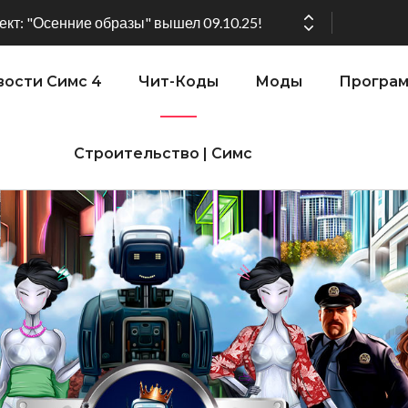
кт: "Осенние образы" вышел 09.10.25!
ости Симс 4
Чит-Коды
Моды
Програ
ении версии игры: 1.119.96.1030 (ПК)! 1.119.96.1230 (Mac)! 2.22 (ИП)!
Строительство | Симс