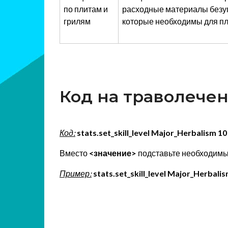
по плитам и
расходные материалы безуп
грилям
которые необходимы для пли
Код на траволече
Код:
stats.set_skill_level Major_Herbalism 10
Вместо
<значение>
подставьте необходимы
Пример:
stats.set_skill_level Major_Herbalis