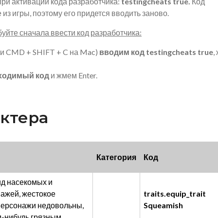
ри активации кода разработчика:
testingcheats true.
Код
из игры, поэтому его придется вводить заново.
буйте сначала ввести код разработчика:
ли CMD + SHIFT + C на Mac)
вводим код testingcheats true
,
ходимый код
и жмем Enter.
актера
Категория
Код
д насекомых и
ажей, жестокое
traits.equip_trait
 персонажи недовольны,
Squeamish
м-нибудь грязным.