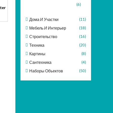
(6)
ter
Дома И Участки
(11)
Мебель И Интерьер
(18)
Строительство
(16)
Техника
(20)
Картины
(8)
Сантехника
(4)
Наборы Объектов
(50)