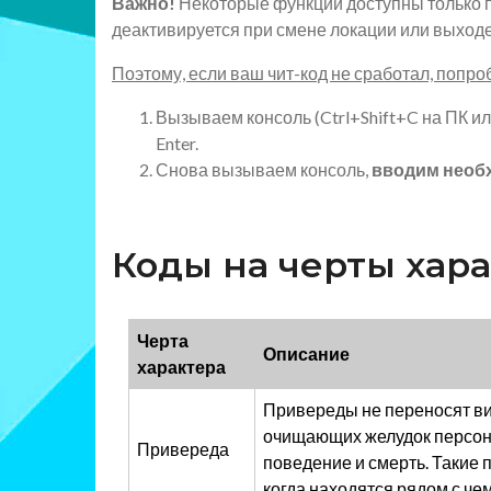
Важно!
Некоторые функции доступны только п
деактивируется при смене локации или выходе 
Поэтому, если ваш чит-код не сработал, попро
Вызываем консоль (Ctrl+Shift+C на ПК и
Enter.
Снова вызываем консоль,
вводим необ
Коды на черты хар
Черта
Описание
характера
Привереды не переносят ви
очищающих желудок персон
Привереда
поведение и смерть. Такие
когда находятся рядом с че