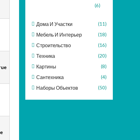
(6)
Дома И Участки
(11)
Мебель И Интерьер
(18)
Строительство
(16)
Техника
(20)
Картины
(8)
rue
Сантехника
(4)
Наборы Объектов
(50)
ue