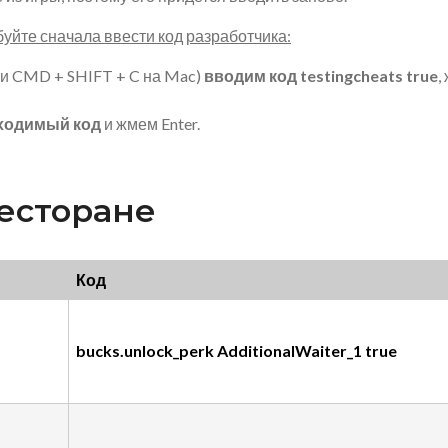
буйте сначала ввести код разработчика:
ли CMD + SHIFT + C на Mac)
вводим код testingcheats true
,
ходимый код
и жмем Enter.
ресторане
Код
bucks.unlock_perk AdditionalWaiter_1 true