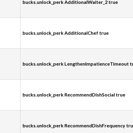
bucks.unlock_perk AdditionalWaiter_2 true
bucks.unlock_perk AdditionalChef true
bucks.unlock_perk LengthenImpatienceTimeout t
bucks.unlock_perk RecommendDishSocial true
bucks.unlock_perk RecommendDishFrequency tr