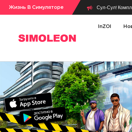
Жизнь В Симуляторе
Сул-Сул! Вышло новое обновл
InZOI
Нов