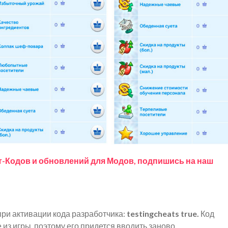
т-Кодов и обновлений для Модов, подпишись на наш
ри активации кода разработчика:
testingcheats true.
Код
из игры, поэтому его придется вводить заново.