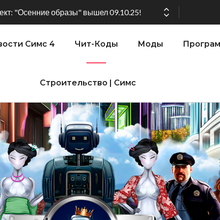
ении версии игры: 1.119.96.1030 (ПК)! 1.119.96.1230 (Mac)! 2.22 (ИП)!
ости Симс 4
Чит-Коды
Моды
Програ
Строительство | Симс