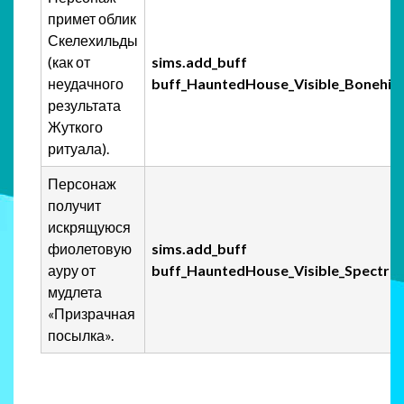
примет облик
Скелехильды
(как от
sims.add_buff
неудачного
buff_HauntedHouse_Visible_Bonehil
результата
Жуткого
ритуала).
Персонаж
получит
искрящуюся
фиолетовую
sims.add_buff
ауру от
buff_HauntedHouse_Visible_Spectral
мудлета
«Призрачная
посылка».