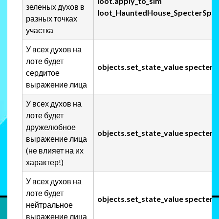
loot.apply_to_sim
зеленых духов в
loot_HauntedHouse_SpecterSpaw
разных точках
участка
У всех духов на
лоте будет
objects.set_state_value specter
сердитое
выражение лица
У всех духов на
лоте будет
дружелюбное
objects.set_state_value specters
выражение лица
(не влияет на их
характер!)
У всех духов на
лоте будет
objects.set_state_value specter
нейтральное
выражение лица