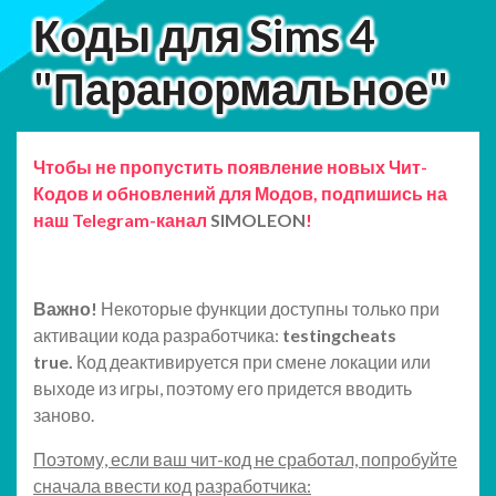
Коды для Sims 4
"Паранормальное"
Чтобы не пропустить появление новых Чит-
Кодов и обновлений для Модов, подпишись на
наш Telegram-канал
SIMOLEON
!
Важно!
Некоторые функции доступны только при
активации кода разработчика:
testingcheats
true.
Код деактивируется при смене локации или
выходе из игры, поэтому его придется вводить
заново.
Поэтому, если ваш чит-код не сработал, попробуйте
сначала ввести код разработчика: