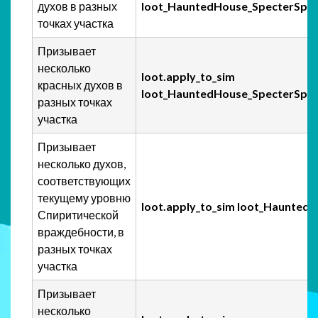
духов в разных
loot_HauntedHouse_SpecterSpaw
точках участка
Призывает
несколько
loot.apply_to_sim
красных духов в
loot_HauntedHouse_SpecterSpaw
разных точках
участка
Призывает
несколько духов,
соответствующих
текущему уровню
loot.apply_to_sim loot_Haunte
Спиритической
враждебности, в
разных точках
участка
Призывает
несколько