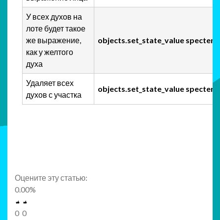
У всех духов на
лоте будет такое
же выражение,
objects.set_state_value specters
как у желтого
духа
Удаляет всех
objects.set_state_value specter
духов с участка
Оцените эту статью:
0.00
%
0
0