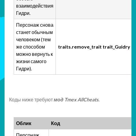
взаимодействия
Гидри.
Персонаж снова
станет обычным
человеком (тем
же способом
traits.remove_trait trait_Guidry
можно вернуть к
жизни самого
Гидри).
Коды ниже требуют
мод Tmex AllCheats
.
Облик
Код
Персонаж