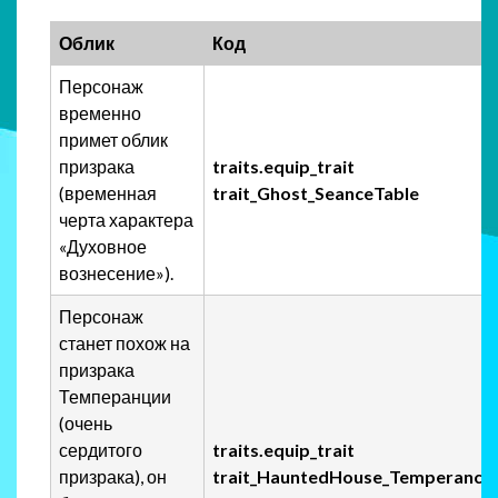
Облик
Код
Персонаж
временно
примет облик
призрака
traits.equip_trait
(временная
trait_Ghost_SeanceTable
черта характера
«Духовное
вознесение»).
Персонаж
станет похож на
призрака
Темперанции
(очень
сердитого
traits.equip_trait
призрака), он
trait_HauntedHouse_Temperance