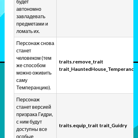
будет
автономно
завладевать
предметами и
ломать их.
Персонаж снова
станет
человеком (тем
traits.remove_trait
же способом
trait_HauntedHouse_Temperance
можно оживить
саму
Темперанцию).
Персонаж
станет версией
призрака Гидри,
с ним будут
traits.equip_trait trait_Guidry
доступны все
особые