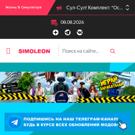
Сул-Сул! Комплект: "Осенние образы" вышел 09.10.25!
Жизнь В Симуляторе
08.08.2026
Сул-Сул! Вышло новое обновлении версии игры: 1.119.96.1030 (ПК)! 1.119.96.1230 (Mac)! 2.22 (ИП)!