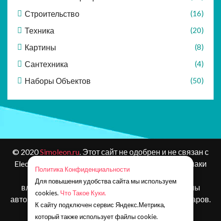
Строительство
(16)
Техника
(20)
Картины
(8)
Сантехника
(4)
Наборы Объектов
(50)
© 2020
Simoleon.ru
. Этот сайт не одобрен и не связан с
Electronic Arts или ее лицензиарами. Товарные знаки
Политика Конфиденциальности
являются собственностью соответствующих
Для повышения удобства сайта мы используем
владельцев. Контент и материалы игр защищены
cookies.
Что Такое Куки.
авторским правом Electronic Arts Inc. и ее лицензиаров.
К сайту подключен сервис Яндекс.Метрика,
Все права защищены.
который также использует файлы cookie.