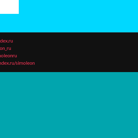
dex.ru
eon_ru
moleonru
andex.ru/simoleon