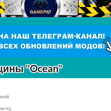
щины "Ocean"
жилой
дом HQ