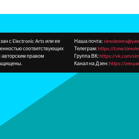
зан с Electronic Arts или ее
Наша почта:
simoleonru@yan
венностью соответствующих
Телеграм:
https://t.me/simol
ы авторским правом
Группа ВК:
https://vk.com/si
 защищены.
Канал на Дзен:
https://zen.y