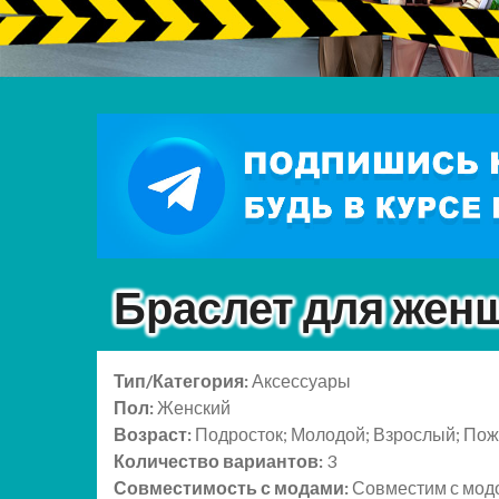
Браслет для жен
Тип/Категория:
Аксессуары
Пол:
Женский
Возраст:
Подросток; Молодой; Взрослый; По
Количество вариантов:
3
Совместимость с модами:
Совместим с мо