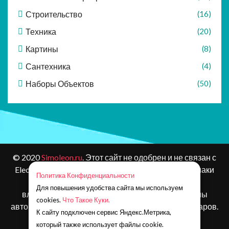
Строительство
(16)
Техника
(20)
Картины
(8)
Сантехника
(4)
Наборы Объектов
(50)
© 2020
Simoleon.ru
. Этот сайт не одобрен и не связан с
Electronic Arts или ее лицензиарами. Товарные знаки
Политика Конфиденциальности
являются собственностью соответствующих
Для повышения удобства сайта мы используем
владельцев. Контент и материалы игр защищены
cookies.
Что Такое Куки.
авторским правом Electronic Arts Inc. и ее лицензиаров.
К сайту подключен сервис Яндекс.Метрика,
Все права защищены.
который также использует файлы cookie.