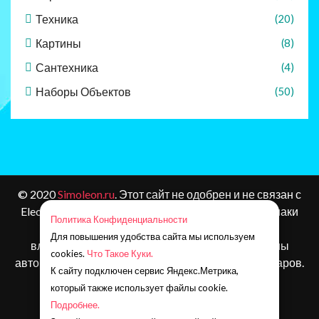
Техника
(20)
Картины
(8)
Сантехника
(4)
Наборы Объектов
(50)
© 2020
Simoleon.ru
. Этот сайт не одобрен и не связан с
Electronic Arts или ее лицензиарами. Товарные знаки
Политика Конфиденциальности
являются собственностью соответствующих
Для повышения удобства сайта мы используем
владельцев. Контент и материалы игр защищены
cookies.
Что Такое Куки.
авторским правом Electronic Arts Inc. и ее лицензиаров.
К сайту подключен сервис Яндекс.Метрика,
Все права защищены.
который также использует файлы cookie.
Наша почта:
simoleonru@yandex.ru
Подробнее.
Телеграм:
https://t.me/simoleon_ru