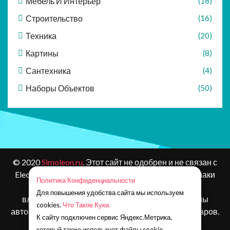
Мебель И Интерьер
(18)
Строительство
(16)
Техника
(20)
Картины
(8)
Сантехника
(4)
Наборы Объектов
(50)
© 2020
Simoleon.ru
. Этот сайт не одобрен и не связан с
Electronic Arts или ее лицензиарами. Товарные знаки
Политика Конфиденциальности
являются собственностью соответствующих
Для повышения удобства сайта мы используем
владельцев. Контент и материалы игр защищены
cookies.
Что Такое Куки.
авторским правом Electronic Arts Inc. и ее лицензиаров.
К сайту подключен сервис Яндекс.Метрика,
Все права защищены.
который также использует файлы cookie.