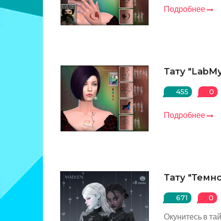
Подробнее
Тату "LabM
455
0
Подробнее
Тату "Темн
671
0
Окунитесь в та