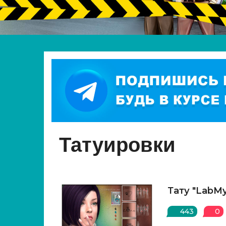
Татуировки
Тату "LabMy
443
0