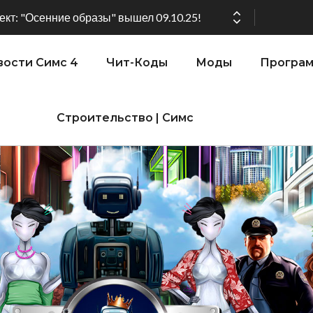
кт: "Осенние образы" вышел 09.10.25!
ости Симс 4
Чит-Коды
Моды
Програ
ении версии игры: 1.119.96.1030 (ПК)! 1.119.96.1230 (Mac)! 2.22 (ИП)!
Строительство | Симс