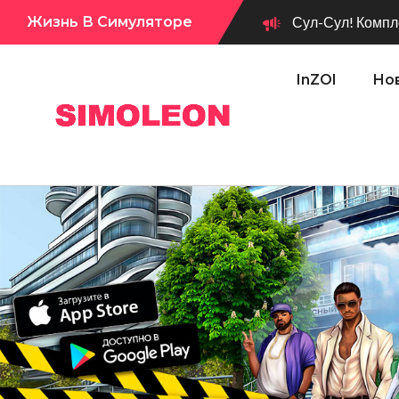
Жизнь В Симуляторе
Сул-Сул! Компле
InZOI
Нов
Сул-Сул! Вышло новое обновл