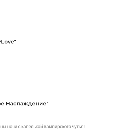
yLove"
ое Наслаждение"
йны ночи с капелькой вампирского чутья!