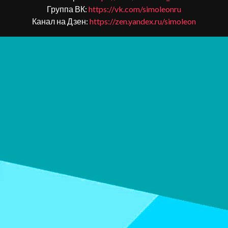
Группа ВК:
https://vk.com/simoleonru
Канал на Дзен:
https://zen.yandex.ru/simoleon