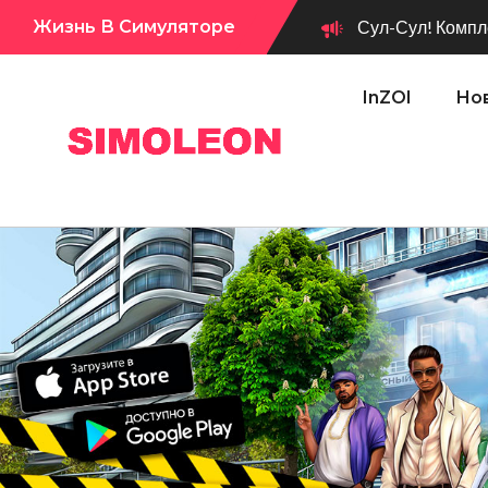
Сул-Сул! Компле
Жизнь В Симуляторе
Сул-Сул! Вышло новое обновл
InZOI
Нов