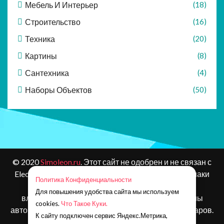
Мебель И Интерьер
(18)
Строительство
(16)
Техника
(20)
Картины
(8)
Сантехника
(4)
Наборы Объектов
(50)
© 2020
Simoleon.ru
. Этот сайт не одобрен и не связан с
Electronic Arts или ее лицензиарами. Товарные знаки
Политика Конфиденциальности
являются собственностью соответствующих
Для повышения удобства сайта мы используем
владельцев. Контент и материалы игр защищены
cookies.
Что Такое Куки.
авторским правом Electronic Arts Inc. и ее лицензиаров.
К сайту подключен сервис Яндекс.Метрика,
Все права защищены.