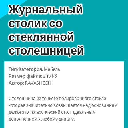
Журнальный
столик со
стеклянной
столешницей
Тип/Категория:
Мебель
Размер файла:
249 Кб
Автор:
RAVASHEEN
Столешница из тонкого полированного стекла,
которая значительно возвышается над основанием,
делая этот классический стол идеальным
дополнением к любому дивану.