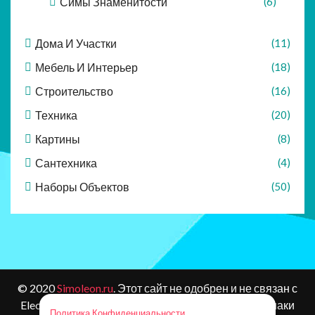
Симы Знаменитости
(6)
Дома И Участки
(11)
Мебель И Интерьер
(18)
Строительство
(16)
Техника
(20)
Картины
(8)
Сантехника
(4)
Наборы Объектов
(50)
© 2020
Simoleon.ru
. Этот сайт не одобрен и не связан с
Electronic Arts или ее лицензиарами. Товарные знаки
Политика Конфиденциальности