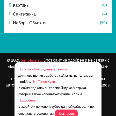
Картины
(8)
Сантехника
(4)
Наборы Объектов
(50)
© 2020
Simoleon.ru
. Этот сайт не одобрен и не связан с
Electronic Arts или ее лицензиарами. Товарные знаки
Политика Конфиденциальности
являются собственностью соответствующих
Для повышения удобства сайта мы используем
владельцев. Контент и материалы игр защищены
cookies.
Что Такое Куки.
авторским правом Electronic Arts Inc. и ее лицензиаров.
К сайту подключен сервис Яндекс.Метрика,
Все права защищены.
который также использует файлы cookie.
Наша почта:
simoleonru@yandex.ru
Подробнее.
Телеграм:
https://t.me/simoleon_ru
Закройте и не используйте данный сайт, если не
Группа ВК:
https://vk.com/simoleonru
согласны с условиями.
Согласен
Канал на Дзен:
https://zen.yandex.ru/simoleon