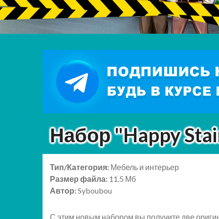
Набор "Happy Stai
Тип/Категория:
Мебель и интерьер
Размер файла:
11.5 Мб
Автор:
Syboubou
С этим новым набором вы получите две оригин