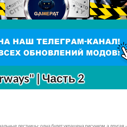
rways" | Часть 2
альные лестницы: одна будет украшена рисунком, а другая 