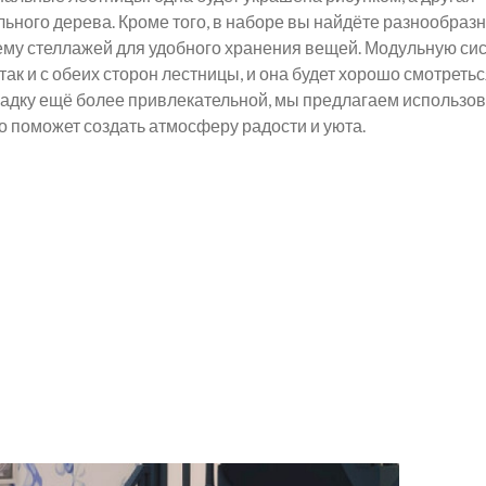
ьного дерева. Кроме того, в наборе вы найдёте разнообраз
тему стеллажей для удобного хранения вещей. Модульную си
ак и с обеих сторон лестницы, и она будет хорошо смотретьс
адку ещё более привлекательной, мы предлагаем использов
то поможет создать атмосферу радости и уюта.