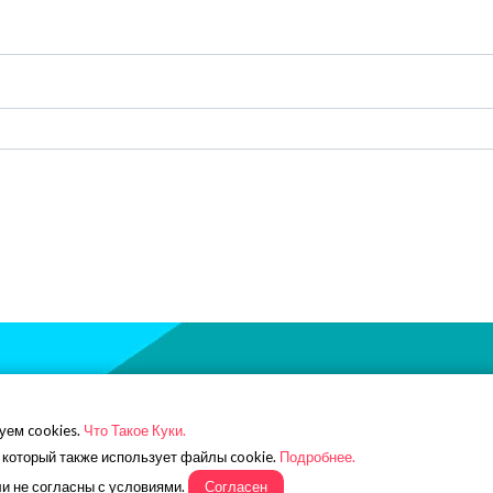
зан с Electronic Arts или ее
Наша почта:
simoleonru@yan
уем cookies.
Что Такое Куки.
венностью соответствующих
Телеграм:
https://t.me/simol
 который также использует файлы cookie.
Подробнее.
ы авторским правом
Группа ВК:
https://vk.com/si
ли не согласны с условиями.
Согласен