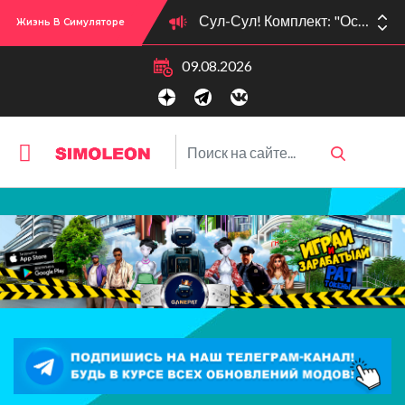
Сул-Сул! Комплект: "Осенние образы" вышел 09.10.25!
Жизнь В Симуляторе
Сул-Сул! Вышло новое обновлении версии игры: 1.119.96.1030 (ПК)! 1.119.96.1230 (Mac)! 2.22 (ИП)!
09.08.2026