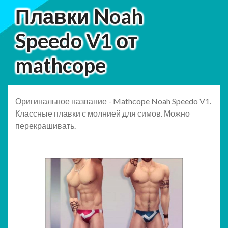
Плавки Noah
Speedo V1 от
mathcope
Оригинальное название - Mathcope Noah Speedo V1.
Классные плавки с молнией для симов. Можно
перекрашивать.