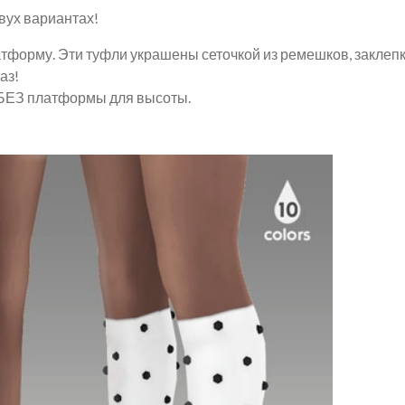
вух вариантах!
форму. Эти туфли украшены сеточкой из ремешков, заклеп
аз!
 БЕЗ платформы для высоты.