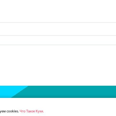
зан с Electronic Arts или ее
Наша почта:
simoleonru@yan
уем cookies.
Что Такое Куки.
венностью соответствующих
Телеграм:
https://t.me/simol