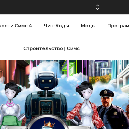
ении версии игры: 1.119.96.1030 (ПК)! 1.119.96.1230 (Mac)! 2.22 (ИП)!
ости Симс 4
Чит-Коды
Моды
Програ
Строительство | Симс