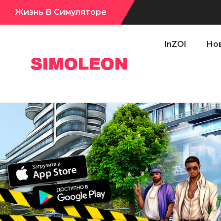
Жизнь В Симуляторе
Сул-Сул! Вышло новое обновл
InZOI
Нов