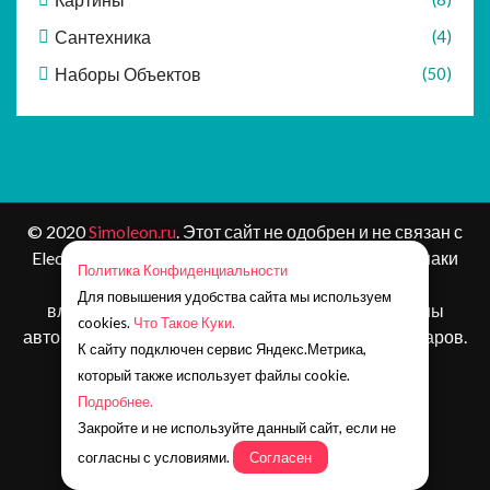
Сантехника
(4)
Наборы Объектов
(50)
© 2020
Simoleon.ru
. Этот сайт не одобрен и не связан с
Electronic Arts или ее лицензиарами. Товарные знаки
Политика Конфиденциальности
являются собственностью соответствующих
Для повышения удобства сайта мы используем
владельцев. Контент и материалы игр защищены
cookies.
Что Такое Куки.
авторским правом Electronic Arts Inc. и ее лицензиаров.
К сайту подключен сервис Яндекс.Метрика,
Все права защищены.
который также использует файлы cookie.
Наша почта:
simoleonru@yandex.ru
Подробнее.
Телеграм:
https://t.me/simoleon_ru
Закройте и не используйте данный сайт, если не
Группа ВК:
https://vk.com/simoleonru
согласны с условиями.
Согласен
Канал на Дзен:
https://zen.yandex.ru/simoleon