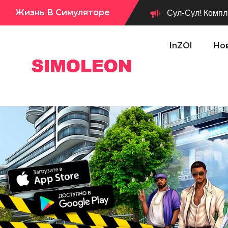
Жизнь В Симуляторе
Сул-Сул! Компле
InZOI
Нов
Сул-Сул! Вышло новое обновл