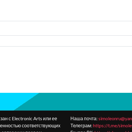
зан с Electronic Arts или ее
Наша почта:
simoleonru@yan
венностью соответствующих
Телеграм:
https://t.me/simol