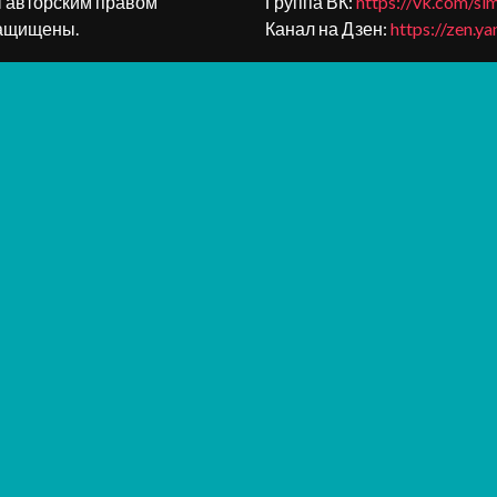
ы авторским правом
Группа ВК:
https://vk.com/si
 защищены.
Канал на Дзен:
https://zen.y