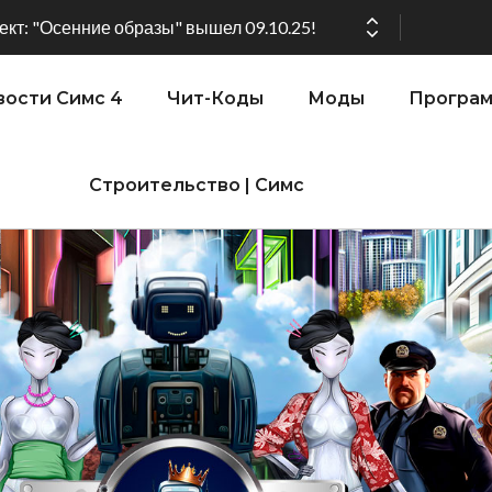
кт: "Осенние образы" вышел 09.10.25!
ости Симс 4
Чит-Коды
Моды
Програ
ении версии игры: 1.119.96.1030 (ПК)! 1.119.96.1230 (Mac)! 2.22 (ИП)!
Строительство | Симс