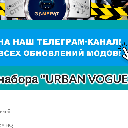
 набора "URBAN VOGUE
жилой
дом HQ