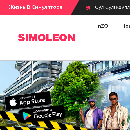
Жизнь В Симуляторе
Сул-Сул! Вышло новое обновл
InZOI
Нов