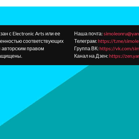
зан с Electronic Arts или ее
Наша почта:
simoleonru@yan
венностью соответствующих
Телеграм:
https://t.me/simol
ы авторским правом
Группа ВК:
https://vk.com/si
 защищены.
Канал на Дзен:
https://zen.y