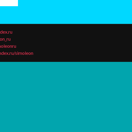
dex.ru
eon_ru
moleonru
andex.ru/simoleon