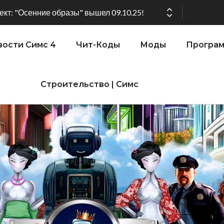
ении версии игры: 1.119.96.1030 (ПК)! 1.119.96.1230 (Mac)! 2.22 (ИП)!
ости Симс 4
Чит-Коды
Моды
Програ
Строительство | Симс