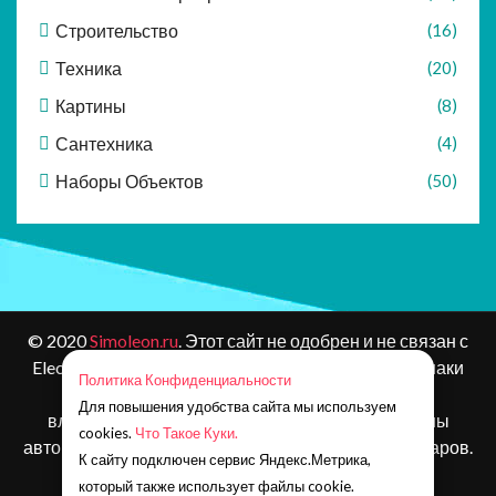
Строительство
(16)
Техника
(20)
Картины
(8)
Сантехника
(4)
Наборы Объектов
(50)
© 2020
Simoleon.ru
. Этот сайт не одобрен и не связан с
Electronic Arts или ее лицензиарами. Товарные знаки
Политика Конфиденциальности
являются собственностью соответствующих
Для повышения удобства сайта мы используем
владельцев. Контент и материалы игр защищены
cookies.
Что Такое Куки.
авторским правом Electronic Arts Inc. и ее лицензиаров.
К сайту подключен сервис Яндекс.Метрика,
Все права защищены.
который также использует файлы cookie.