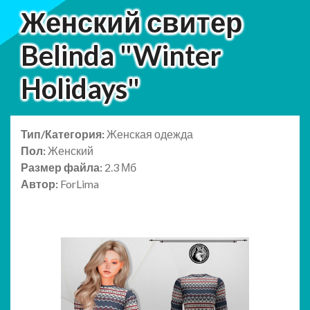
Женский свитер
Belinda "Winter
Holidays"
Тип/Категория:
Женская одежда
Пол:
Женский
Размер файла:
2.3 Мб
Автор:
ForLima