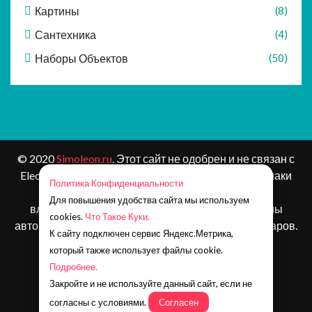
Картины
(8)
Сантехника
(4)
Наборы Объектов
(50)
© 2020
Simoleon.ru
. Этот сайт не одобрен и не связан с
Electronic Arts или ее лицензиарами. Товарные знаки
Политика Конфиденциальности
являются собственностью соответствующих
Для повышения удобства сайта мы используем
владельцев. Контент и материалы игр защищены
cookies.
Что Такое Куки.
авторским правом Electronic Arts Inc. и ее лицензиаров.
К сайту подключен сервис Яндекс.Метрика,
Все права защищены.
который также использует файлы cookie.
Наша почта:
simoleonru@yandex.ru
Подробнее.
Телеграм:
https://t.me/simoleon_ru
Закройте и не используйте данный сайт, если не
Группа ВК:
https://vk.com/simoleonru
согласны с условиями.
Согласен
Канал на Дзен:
https://zen.yandex.ru/simoleon