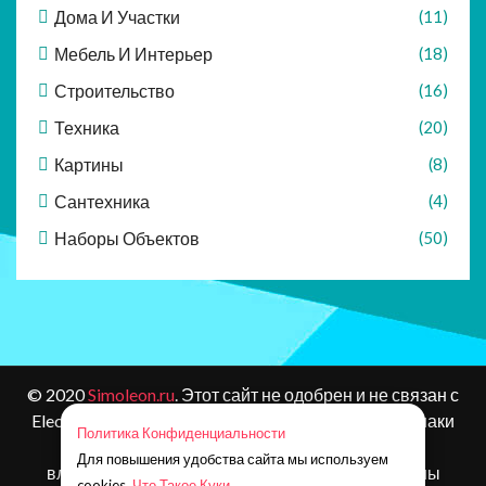
Дома И Участки
(11)
Мебель И Интерьер
(18)
Строительство
(16)
Техника
(20)
Картины
(8)
Сантехника
(4)
Наборы Объектов
(50)
© 2020
Simoleon.ru
. Этот сайт не одобрен и не связан с
Electronic Arts или ее лицензиарами. Товарные знаки
Политика Конфиденциальности
являются собственностью соответствующих
Для повышения удобства сайта мы используем
владельцев. Контент и материалы игр защищены
cookies.
Что Такое Куки.