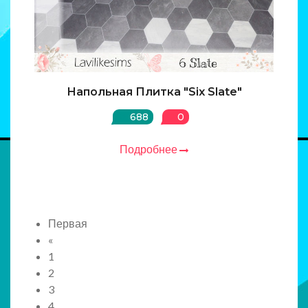
Напольная Плитка "Six Slate"
688
0
Подробнее
Первая
«
1
2
3
4