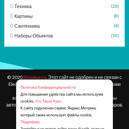
Техника
(20)
Картины
(8)
Сантехника
(4)
Наборы Объектов
(50)
© 2020
Simoleon.ru
. Этот сайт не одобрен и не связан с
Electronic Arts или ее лицензиарами. Товарные знаки
Политика Конфиденциальности
являются собственностью соответствующих
Для повышения удобства сайта мы используем
владельцев. Контент и материалы игр защищены
cookies.
Что Такое Куки.
авторским правом Electronic Arts Inc. и ее лицензиаров.
К сайту подключен сервис Яндекс.Метрика,
Все права защищены.
который также использует файлы cookie.
Наша почта:
simoleonru@yandex.ru
Подробнее.
Телеграм:
https://t.me/simoleon_ru
Закройте и не используйте данный сайт, если не