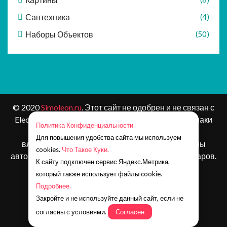
Сантехника
(4)
Наборы Объектов
(50)
© 2020
Simoleon.ru
. Этот сайт не одобрен и не связан с
Electronic Arts или ее лицензиарами. Товарные знаки
Политика Конфиденциальности
являются собственностью соответствующих
Для повышения удобства сайта мы используем
владельцев. Контент и материалы игр защищены
cookies.
Что Такое Куки.
авторским правом Electronic Arts Inc. и ее лицензиаров.
К сайту подключен сервис Яндекс.Метрика,
Все права защищены.
который также использует файлы cookie.
Наша почта:
simoleonru@yandex.ru
Подробнее.
Телеграм:
https://t.me/simoleon_ru
Закройте и не используйте данный сайт, если не
Группа ВК:
https://vk.com/simoleonru
согласны с условиями.
Согласен
Канал на Дзен:
https://zen.yandex.ru/simoleon