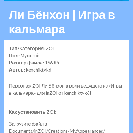
Ли Бёнхон | Игра в
кальмара
Тип/Категория:
ZOI
Пол:
Мужской
Размер файла:
156 Кб
Автор:
kenchiktyk6
Персонаж ZOI Ли Бёнхон в роли ведущего из «Игры
в кальмара» для inZOI от kenchiktyk6!
Как установить ZOI:
Загрузите файл в
Documents/inZOI/Creations/MyAppearances/