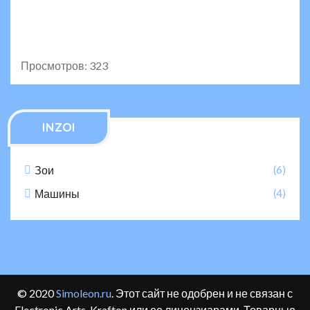
Просмотров: 323
INZOI
Зои
(6)
Машины
(4)
© 2020
Simoleon.ru
. Этот сайт не одобрен и не связан с
Electronic Arts, Krafton или ее лицензиарами. Товарные