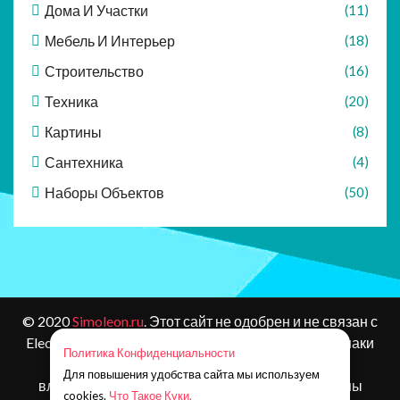
Дома И Участки
(11)
Мебель И Интерьер
(18)
Строительство
(16)
Техника
(20)
Картины
(8)
Сантехника
(4)
Наборы Объектов
(50)
© 2020
Simoleon.ru
. Этот сайт не одобрен и не связан с
Electronic Arts или ее лицензиарами. Товарные знаки
Политика Конфиденциальности
являются собственностью соответствующих
Для повышения удобства сайта мы используем
владельцев. Контент и материалы игр защищены
cookies.
Что Такое Куки.