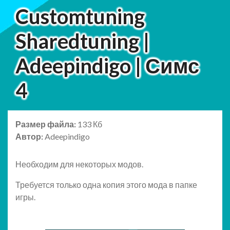
Customtuning
Sharedtuning |
Adeepindigo | Симс
4
Размер файла:
133 Кб
Автор:
Adeepindigo
Необходим для некоторых модов.
Требуется только одна копия этого мода в папке
игры.