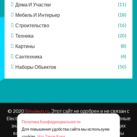
Дома И Участки
(11)
Мебель И Интерьер
(18)
Строительство
(16)
Техника
(20)
Картины
(8)
Сантехника
(4)
Наборы Объектов
(50)
© 2020
Simoleon.ru
. Этот сайт не одобрен и не связан с
Electronic Arts, Krafton или ее лицензиарами. Товарные
Политика Конфиденциальности
знаки являются собственностью соответствующих
Для повышения удобства сайта мы используем
владельцев. Контент и материалы игр защищены
cookies.
Что Такое Куки.