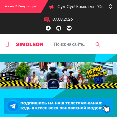
Сул-Сул! Комплект: "Осенние образы" вышел 09.10.25!
Жизнь В Симуляторе
Сул-Сул! Вышло новое обновлении версии игры: 1.119.96.1030 (ПК)! 1.119.96.1230 (Mac)! 2.22 (ИП)!
07.08.2026