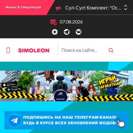
Сул-Сул! Комплект: "Осенние образы" вышел 09.10.25!
Жизнь В Симуляторе
07.08.2026
Сул-Сул! Вышло новое обновлении версии игры: 1.119.96.1030 (ПК)! 1.119.96.1230 (Mac)! 2.22 (ИП)!