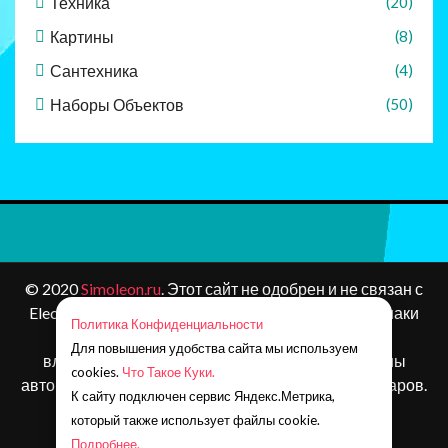
Техника
(20)
Картины
(8)
Сантехника
(4)
Наборы Объектов
(50)
© 2020
Simoleon.ru
. Этот сайт не одобрен и не связан с
Electronic Arts или ее лицензиарами. Товарные знаки
Политика Конфиденциальности
являются собственностью соответствующих
Для повышения удобства сайта мы используем
владельцев. Контент и материалы игр защищены
cookies.
Что Такое Куки.
авторским правом Electronic Arts Inc. и ее лицензиаров.
К сайту подключен сервис Яндекс.Метрика,
Все права защищены.
который также использует файлы cookie.
Наша почта:
simoleonru@yandex.ru
Подробнее.